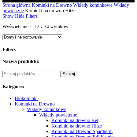
Strona główna
Kominki na Drewno
Wkłady kominkowe
Wkłady
powietrzne
Kominki na drewno Hitze
Show
Hide
Filters
Wyświetlanie 1–12 z 34 wyników
Filters
Close
Nazwa produktu:
Filters
Szukaj:
Szukaj
Kategorie:
Biokominki
Kominki na Drewno
Wkłady kominkowe
Wkłady powietrzne
Kominki na drewno Bef
Kominki na drewno Hitze
Kominki na Drewno Spartherm
Kominki na Drewno EdilKamin