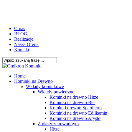
Skip
to
main
content
O nas
BLOG
Realizacje
Nasza Oferta
Kontakt
Close
Search
search
Menu
Home
Kominki na Drewno
Wkłady kominkowe
Wkłady powietrzne
Kominki na drewno Hitze
Kominki na drewno Bef
Kominki drewno Spartherm
Kominki na drewno Edilkamin
Kominki na drewno Arysto
Z płaszczem wodnym
Hitze