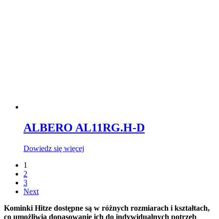
ALBERO AL11RG.H-D
Dowiedz się więcej
1
2
3
Next
Kominki Hitze dostępne są w różnych rozmiarach i kształtach,
co umożliwia dopasowanie ich do indywidualnych potrzeb