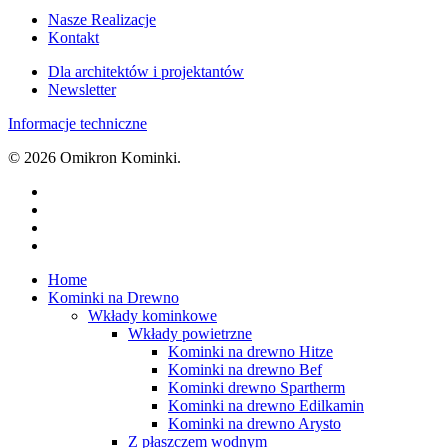
Nasze Realizacje
Kontakt
Dla architektów i projektantów
Newsletter
Informacje techniczne
© 2026 Omikron Kominki.
facebook
youtube
google-
plus
instagram
Close
Home
Menu
Kominki na Drewno
Wkłady kominkowe
Wkłady powietrzne
Kominki na drewno Hitze
Kominki na drewno Bef
Kominki drewno Spartherm
Kominki na drewno Edilkamin
Kominki na drewno Arysto
Z płaszczem wodnym