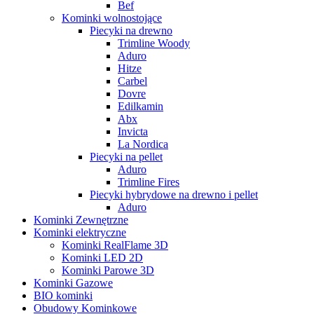
Bef
Kominki wolnostojące
Piecyki na drewno
Trimline Woody
Aduro
Hitze
Carbel
Dovre
Edilkamin
Abx
Invicta
La Nordica
Piecyki na pellet
Aduro
Trimline Fires
Piecyki hybrydowe na drewno i pellet
Aduro
Kominki Zewnętrzne
Kominki elektryczne
Kominki RealFlame 3D
Kominki LED 2D
Kominki Parowe 3D
Kominki Gazowe
BIO kominki
Obudowy Kominkowe